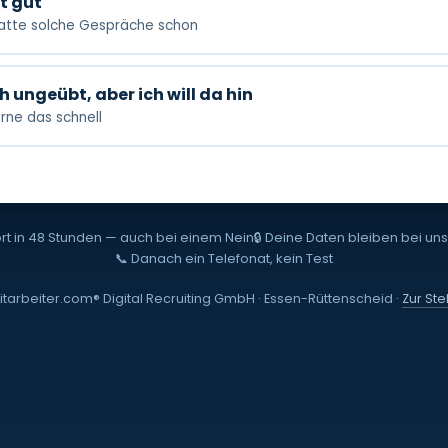
t gut
hatte solche Gespräche schon
 ungeübt, aber ich will da hin
erne das schnell
rt in 48 Stunden — auch bei einem Nein
🔒 Deine Daten bleiben bei un
📞 Danach ein Telefonat, kein Test
itarbeiter.com® Digital Recruiting GmbH · Essen-Rüttenscheid ·
Zur Ste