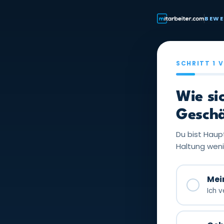
BEW
SCHRITT 1 
Wie si
Geschä
Du bist Haupt
Haltung weni
Mei
✓
Ich 