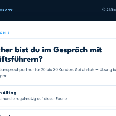
⏱️ 2 Min
ERBUNG
VON 6
cher bist du im Gespräch mit
ftsführern?
ansprechpartner für 20 bis 30 Kunden. Sei ehrlich — Übung ist
ger.
n Alltag
verhandle regelmäßig auf dieser Ebene