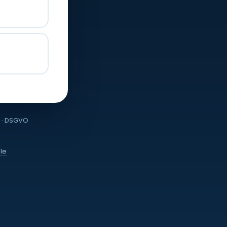
s · DSGVO
lle