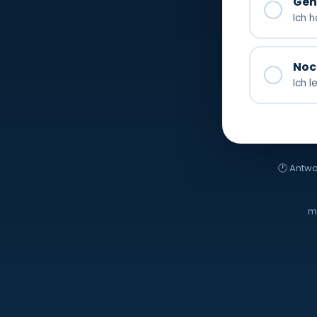
Geh
✓
Ich 
Noch
✓
Ich l
🕐 Antwo
m